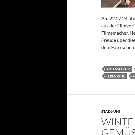
Am 22.07.24 üb
aus der Filmvor
Filmemacher. He
Freude über die
dem Foto sehen 
ARTENSCHUTZ
LEBENSSTIL
STADL-UNI
WINTE
GEMÜ