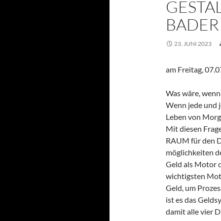
GESTA
BADER
23. JUNI 2023
am Freitag, 07.
Was wäre, wenn
Wenn jede und j
Leben von Morge
Mit diesen Frage
RAUM für den D
möglichkeiten d
Geld als Motor d
wichtigsten Mot
Geld, um Prozes
ist es das Gelds
damit alle vier 