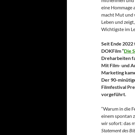
mitnehmen und a
eine Hommage an
macht Mut und w
Leben und zeigt,
Wichtigste im Le
Seit Ende 2022
DOKFilm “
Die 
Dreharbeiten f
Mit Film- und A
Marketing kamen
Der 90-minütig
Filmfestival Pr
vorgeführt.
“Warum in die Fe
einem spontan zu
wir sofort: das
Statement des Bib