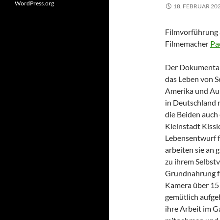
WordPress.org
18. FEBRUAR 20
Filmvorführung 
Filmemacher
Pa
Der Dokumentarf
das Leben von S
Amerika und Aus
in Deutschland n
die Beiden auch
Kleinstadt Kissl
Lebensentwurf f
arbeiten sie an 
zu ihrem Selbst
Grundnahrung für
Kamera über 15 
gemütlich aufge
ihre Arbeit im 