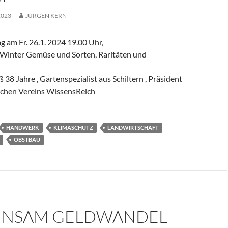
2023
JÜRGEN KERN
g am Fr. 26.1. 2024 19.00 Uhr‚
 Winter Gemüse und Sorten, Raritäten und
 38 Jahre , Gartenspezialist aus Schiltern , Präsident
schen Vereins WissensReich
HANDWERK
KLIMASCHUTZ
LANDWIRTSCHAFT
OBSTBAU
INSAM GELDWANDEL