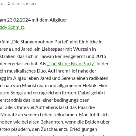
24
JÜRGEN KERN
am 23.02.2024 mit dem Allgäuer
ddy Schmitt
.
ilm „Die Stangenbohnen Partei“ gibt Einblicke in
erena und Jared, ein Liebespaar mit Wurzeln in
tralien, das sich in Taiwan kennengelernt und 2015
iedergelassen hat. Als „
The String Bean Party
“ bilden
 ein musikalisches Duo. Auf ihrem Hof nahe der
egg im Allgäu leben Jared und Serena einen radikalen
ernab von Mainstream und allgemeiner Hektik. Hier
guten Songs und ertragreichen Ernten. Dabei gehört
verständnis das Ideal einer bedingungslosen
 alle. Ohne viel Aufhebens lässt das Paar die
Monate an seinem Leben teilnehmen. Man fühlt sich
hoben wie bei alten Bekannten, wenn die Beiden über
Garten plaudern, den Zuschauer zu Erledigungen