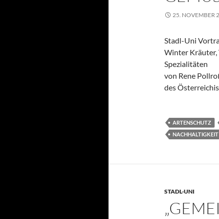
25. NOVEMBER 
Stadl-Uni Vortra
Winter Kräuter,
Spezialitäten
von Rene Pollroß
des Österreichi
ARTENSCHUTZ
NACHHALTIGKEIT
STADL-UNI
„GEME