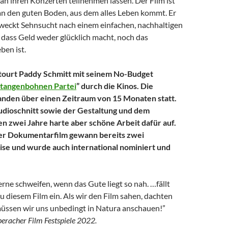
n ihren Konzerten teilnehmen lassen. Der Film ist
 den guten Boden, aus dem alles Leben kommt. Er
eckt Sehnsucht nach einem einfachen, nachhaltigen
 dass Geld weder glücklich macht, noch das
ben ist.
 tourt Paddy Schmitt mit seinem No-Budget
Stangenbohnen Partei
” durch die Kinos. Die
anden über einen Zeitraum von 15 Monaten statt.
udioschnitt sowie der Gestaltung und dem
 zwei Jahre harte aber schöne Arbeit dafür auf.
er Dokumentarfilm gewann bereits zwei
eise und wurde auch international nominiert und
rne schweifen, wenn das Gute liegt so nah. …fällt
 diesem Film ein. Als wir den Film sahen, dachten
 müssen wir uns unbedingt in Natura anschauen!”
eracher Film Festspiele 2022.