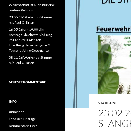
Wissenschaft ist auch nur eine
weitere Religion
23.05.26 Workshop Stimme
mit Paul O`Brian
16.05.26 um 19.00 Uhr
Vortrag : Die älteste Siedlung
im Landkreis Aichach-
Friedberg Unterbergen 6 ½
Tausend Jahre Geschichte
08.11.26 Workshop Stimme
mit Paul O`Brian
NEUESTE KOMMENTARE
INFO
STADL-UNI
23.02.2
Anmelden
Feed der Einträge
STANG
Kommentare-Feed