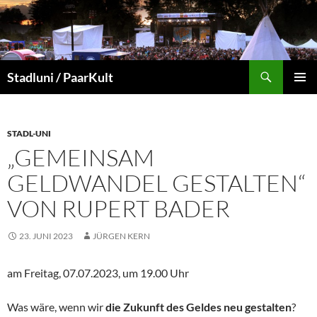
Suchen
Stadluni / PaarKult
ZUM
PRIMÄR
INHALT
MENÜ
SPRINGEN
STADL-UNI
„GEMEINSAM
GELDWANDEL GESTALTEN“
VON RUPERT BADER
23. JUNI 2023
JÜRGEN KERN
am Freitag, 07.07.2023, um 19.00 Uhr
Was wäre, wenn wir
die Zukunft des Geldes neu gestalten
?