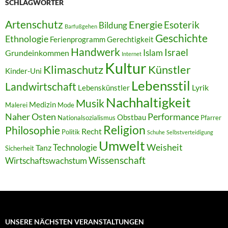
SCHLAGWÖRTER
Artenschutz
Energie
Esoterik
Bildung
Barfußgehen
Geschichte
Ethnologie
Ferienprogramm
Gerechtigkeit
Handwerk
Israel
Islam
Grundeinkommen
Internet
Kultur
Klimaschutz
Künstler
Kinder-Uni
Lebensstil
Landwirtschaft
Lyrik
Lebenskünstler
Nachhaltigkeit
Musik
Medizin
Malerei
Mode
Naher Osten
Performance
Obstbau
Nationalsozialismus
Pfarrer
Religion
Philosophie
Recht
Politik
Schuhe
Selbstverteidigung
Umwelt
Weisheit
Technologie
Tanz
Sicherheit
Wissenschaft
Wirtschaftswachstum
UNSERE NÄCHSTEN VERANSTALTUNGEN