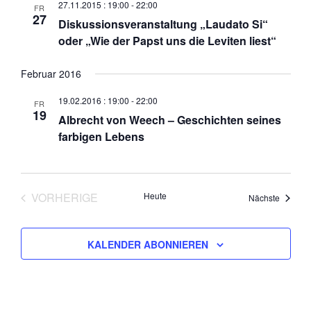
27.11.2015 : 19:00
-
22:00
FR
a
27
Diskussionsveranstaltung „Laudato Si“
v
oder „Wie der Papst uns die Leviten liest“
i
g
Februar 2016
a
t
19.02.2016 : 19:00
-
22:00
FR
i
19
Albrecht von Weech – Geschichten seines
o
farbigen Lebens
n
VORHERIGE
Heute
Veranst
Nächste
VERANSTALTUNGEN
KALENDER ABONNIEREN