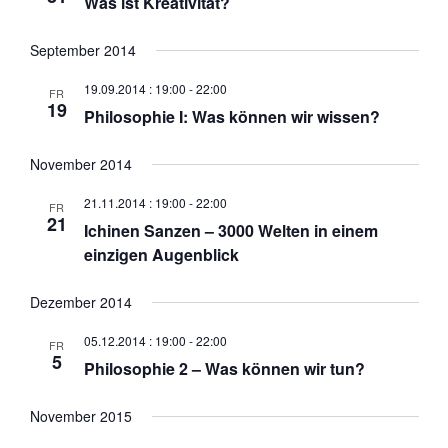
Was ist Kreativität?
h
s
m
t
t
w
September 2014
e
a
ä
n
l
h
19.09.2014 : 19:00
-
22:00
FR
-
t
19
l
Philosophie I: Was können wir wissen?
N
u
e
a
n
n
November 2014
v
g
.
i
A
21.11.2014 : 19:00
-
22:00
FR
21
g
n
Ichinen Sanzen – 3000 Welten in einem
a
s
einzigen Augenblick
t
i
i
c
Dezember 2014
o
h
n
05.12.2014 : 19:00
-
22:00
t
FR
5
e
Philosophie 2 – Was können wir tun?
n
-
November 2015
N