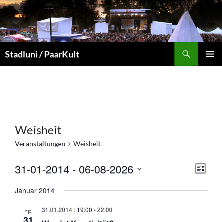
Suchen
Stadluni / PaarKult
ZUM
PRIMÄR
INHALT
MENÜ
SPRINGEN
Weisheit
Veranstaltungen
Weisheit
A
V
31-01-2014
 - 
06-08-2026
L
n
e
D
I
s
r
Januar 2014
S
a
i
T
a
t
31.01.2014 : 19:00
-
22:00
E
FR
c
n
u
31