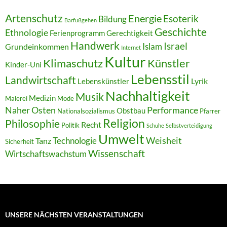
Artenschutz
Energie
Esoterik
Bildung
Barfußgehen
Geschichte
Ethnologie
Ferienprogramm
Gerechtigkeit
Handwerk
Israel
Islam
Grundeinkommen
Internet
Kultur
Klimaschutz
Künstler
Kinder-Uni
Lebensstil
Landwirtschaft
Lyrik
Lebenskünstler
Nachhaltigkeit
Musik
Medizin
Malerei
Mode
Naher Osten
Performance
Obstbau
Nationalsozialismus
Pfarrer
Religion
Philosophie
Recht
Politik
Schuhe
Selbstverteidigung
Umwelt
Weisheit
Technologie
Tanz
Sicherheit
Wissenschaft
Wirtschaftswachstum
UNSERE NÄCHSTEN VERANSTALTUNGEN