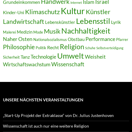
Handwerk
Israel
Islam
Grundeinkommen
Internet
Kultur
Klimaschutz
Künstler
Kinder-Uni
Lebensstil
Landwirtschaft
Lyrik
Lebenskünstler
Nachhaltigkeit
Musik
Medizin
Malerei
Mode
Naher Osten
Performance
Obstbau
Nationalsozialismus
Pfarrer
Religion
Philosophie
Recht
Politik
Schuhe
Selbstverteidigung
Umwelt
Weisheit
Technologie
Tanz
Sicherheit
Wissenschaft
Wirtschaftswachstum
UNSERE NÄCHSTEN VERANSTALTUNGEN
„Start-Up Projekt der Extraklasse“ von Dr. Julius Justenhoven
Wissenschaft ist auch nur eine weitere Religion