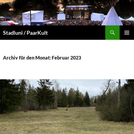
Suchen
Stadluni / PaarKult
ZUM
PRIMÄR
INHALT
MENÜ
SPRINGEN
Archiv für den Monat: Februar 2023