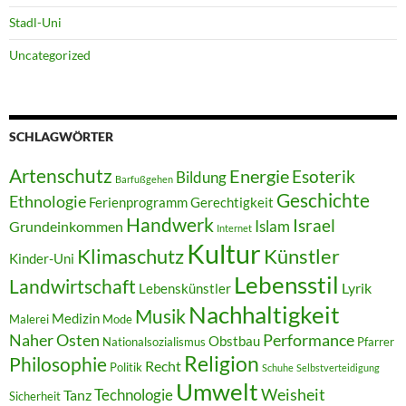
Stadl-Uni
Uncategorized
SCHLAGWÖRTER
Artenschutz
Energie
Esoterik
Bildung
Barfußgehen
Geschichte
Ethnologie
Ferienprogramm
Gerechtigkeit
Handwerk
Israel
Islam
Grundeinkommen
Internet
Kultur
Klimaschutz
Künstler
Kinder-Uni
Lebensstil
Landwirtschaft
Lyrik
Lebenskünstler
Nachhaltigkeit
Musik
Medizin
Malerei
Mode
Naher Osten
Performance
Obstbau
Nationalsozialismus
Pfarrer
Religion
Philosophie
Recht
Politik
Schuhe
Selbstverteidigung
Umwelt
Weisheit
Technologie
Tanz
Sicherheit