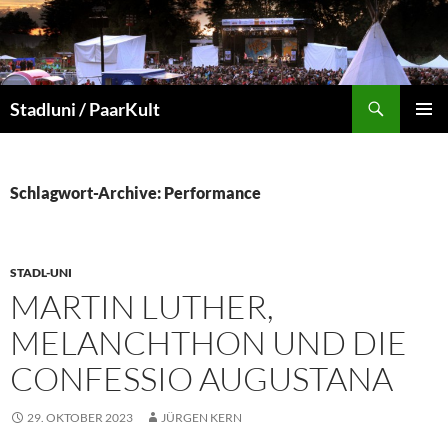
Suchen
Stadluni / PaarKult
ZUM
PRIMÄR
INHALT
MENÜ
SPRINGEN
Schlagwort-Archive: Performance
STADL-UNI
MARTIN LUTHER,
MELANCHTHON UND DIE
CONFESSIO AUGUSTANA
29. OKTOBER 2023
JÜRGEN KERN