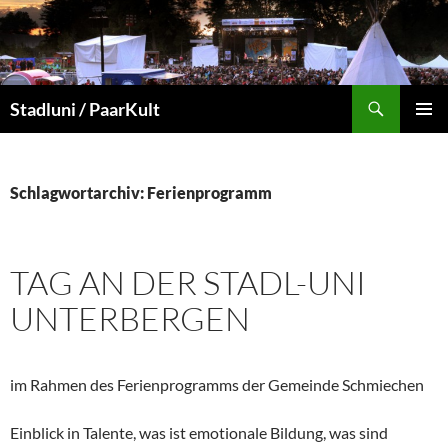
Zum
Inhalt
springen
Suchen
Stadluni / PaarKult
PRIMÄR
MENÜ
Schlagwortarchiv: Ferienprogramm
TAG AN DER STADL-UNI
UNTERBERGEN
im Rahmen des Ferienprogramms der Gemeinde Schmiechen
Einblick in Talente, was ist emotionale Bildung, was sind