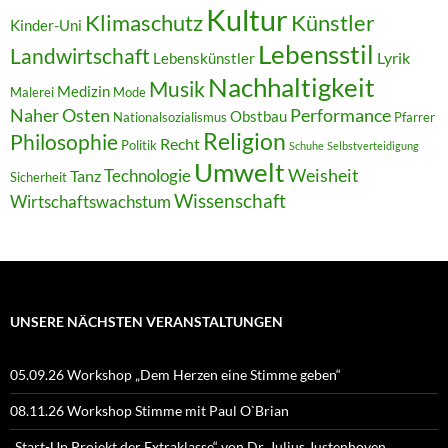
Kultur
Klimaschutz
Künstler
Kinder-Uni
Lebensstil
Landwirtschaft
Lyrik
Lebenskünstler
Nachhaltigkeit
Musik
Medizin
Malerei
Mode
Naher Osten
Performance
Obstbau
Nationalsozialismus
Pfarrer
Religion
Philosophie
Recht
Politik
Schuhe
Selbstverteidigung
Umwelt
Weisheit
Technologie
Tanz
Sicherheit
Wissenschaft
Wirtschaftswachstum
UNSERE NÄCHSTEN VERANSTALTUNGEN
05.09.26 Workshop „Dem Herzen eine Stimme geben“
08.11.26 Workshop Stimme mit Paul O`Brian
„Start-Up Projekt der Extraklasse“ von Dr. Julius Justenhoven