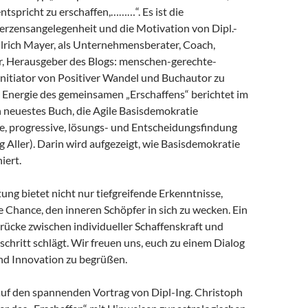
ntspricht zu erschaffen,………“. Es ist die
rzensangelegenheit und die Motivation von Dipl.-
Ulrich Mayer, als Unternehmensberater, Coach,
er, Herausgeber des Blogs: menschen-gerechte-
 Initiator von Positiver Wandel und Buchautor zu
e Energie des gemeinsamen „Erschaffens“ berichtet im
 neuestes Buch, die Agile Basisdemokratie
te, progressive, lösungs- und Entscheidungsfindung
g Aller). Darin wird aufgezeigt, wie Basisdemokratie
iert.
ung bietet nicht nur tiefgreifende Erkenntnisse,
 Chance, den inneren Schöpfer in sich zu wecken. Ein
rücke zwischen individueller Schaffenskraft und
schritt schlägt. Wir freuen uns, euch zu einem Dialog
nd Innovation zu begrüßen.
auf den spannenden Vortrag von Dipl-Ing. Christoph