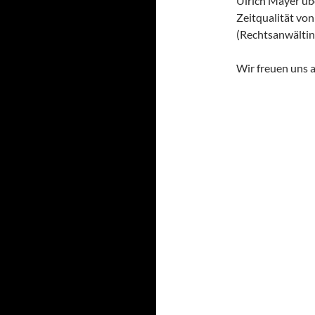
Ulrich Mayer üb
Zeitqualität vo
(Rechtsanwältin
Wir freuen uns 