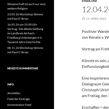
STADL-UNI
Wissenschaft ist auch nur eine
12.04.
weitere Religion
23.05.26 Workshop Stimme
mit Paul O`Brian
15. MÄRZ 2024
16.05.26 um 19.00 Uhr
Vortrag : Die älteste Siedlung
Positiver Wande
im Landkreis Aichach-
von Renate v. W
Friedberg Unterbergen 6 ½
Tausend Jahre Geschichte
08.11.26 Workshop Stimme
Vortrag am Frei
mit Paul O`Brian
Könnte es sein, d
Einflusslosigkei
NEUESTE KOMMENTARE
Eine inspiriere
Dialograum Geld 
INFO
Christoph Ulric
Anmelden
am Freitag, den 
Feed der Einträge
Kommentare-Feed
Erschaffen = de