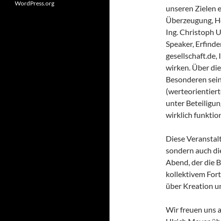
WordPress.org
unseren Zielen e
Überzeugung, He
Ing. Christoph 
Speaker, Erfind
gesellschaft.de,
wirken. Über di
Besonderen sein
(werteorientier
unter Beteiligun
wirklich funktion
Diese Veranstalt
sondern auch die
Abend, der die B
kollektivem Fort
über Kreation u
Wir freuen uns 