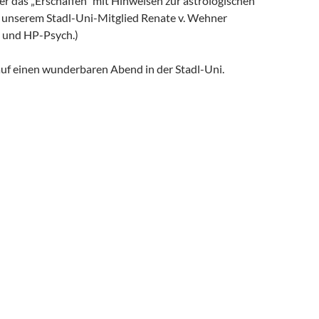
er das „Erschaffen“ mit Hinweisen zur astrologischen
n unserem Stadl-Uni-Mitglied Renate v. Wehner
 und HP-Psych.)
auf einen wunderbaren Abend in der Stadl-Uni.