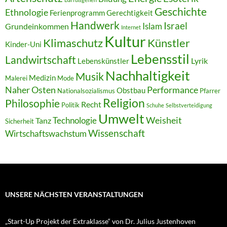
Geschichte
Ethnologie
Ferienprogramm
Gerechtigkeit
Handwerk
Israel
Islam
Grundeinkommen
Internet
Kultur
Klimaschutz
Künstler
Kinder-Uni
Lebensstil
Landwirtschaft
Lyrik
Lebenskünstler
Nachhaltigkeit
Musik
Medizin
Malerei
Mode
Naher Osten
Performance
Obstbau
Nationalsozialismus
Pfarrer
Religion
Philosophie
Recht
Politik
Schuhe
Selbstverteidigung
Umwelt
Weisheit
Technologie
Tanz
Sicherheit
Wissenschaft
Wirtschaftswachstum
UNSERE NÄCHSTEN VERANSTALTUNGEN
„Start-Up Projekt der Extraklasse“ von Dr. Julius Justenhoven