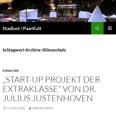
Suchen
Stadluni / PaarKult
ZUM
PRIMÄR
INHALT
MENÜ
SPRINGEN
Schlagwort-Archive: Klimaschutz
STADL-UNI
„START-UP PROJEKT DER
EXTRAKLASSE“ VON DR.
JULIUS JUSTENHOVEN
5. JUNI 2026
JÜRGEN KERN