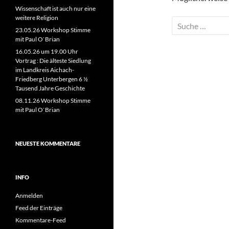
Wissenschaft ist auch nur eine
weitere Religion
Suche
23.05.26 Workshop Stimme
nach:
mit Paul O`Brian
16.05.26 um 19.00 Uhr
Vortrag : Die älteste Siedlung
im Landkreis Aichach-
Friedberg Unterbergen 6 ½
Tausend Jahre Geschichte
08.11.26 Workshop Stimme
mit Paul O`Brian
NEUESTE KOMMENTARE
INFO
Anmelden
Feed der Einträge
Kommentare-Feed