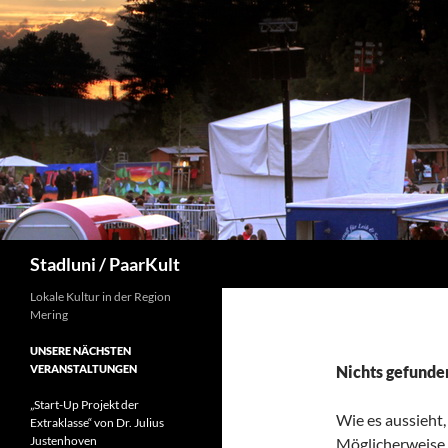
Suchen
Stadluni / PaarKult
Lokale Kultur in der Region
Mering
UNSERE NÄCHSTEN
VERANSTALTUNGEN
Nichts gefunde
„Start-Up Projekt der
Wie es aussieht,
Extraklasse“ von Dr. Julius
Justenhoven
Möglicherweise h