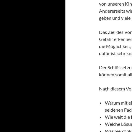
von unseren Kin
Andererseits wi
geben und viele 
Das Ziel des Vor
Gefahr erkenne
die Möglichkeit,
dafür ist sehr k
Der Schlüssel zu
können somit all
Nach diesem Vor
Warum mit ei
seidenen Fad
Wie weit die 
Welche Lösun
Was Sie konk