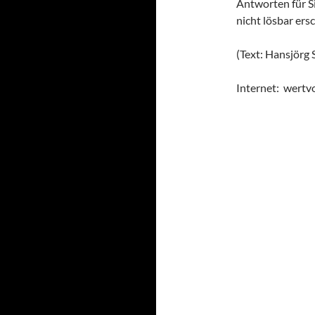
Antworten für Si
nicht lösbar ers
(Text: Hansjörg 
Internet: wertvo