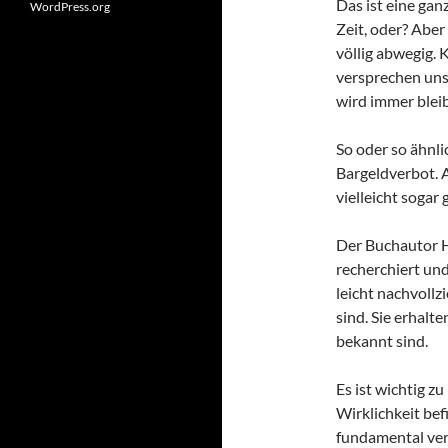
Das ist eine ga
WordPress.org
Zeit, oder? Aber
völlig abwegig. 
versprechen uns
wird immer blei
So oder so ähnl
Bargeldverbot. A
vielleicht sogar 
Der Buchautor H
recherchiert und
leicht nachvollzi
sind. Sie erhalte
bekannt sind.
Es ist wichtig zu
Wirklichkeit bef
fundamental ver