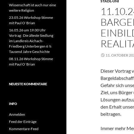
STADL-UNI
Wissenschaft ist auch nur eine
11.10.2
weitere Religion
23.05.26 Workshop Stimme
BARGE
mit Paul O`Brian
EINBI
16.05.26 um 19.00 Uhr
Vortrag : Die älteste Siedlung
REALIT
im Landkreis Aichach-
Friedberg Unterbergen 6 ½
Tausend Jahre Geschichte
11. OKTOBER 20
08.11.26 Workshop Stimme
mit Paul O`Brian
Dieser Vortrag v
Bargeldabschaff
NEUESTE KOMMENTARE
Gefahr sich unse
Ziel, uns Bürger
Lösungen aufzuz
INFO
den Erhalt unser
beitragen.
Anmelden
Feed der Einträge
Immer mehr Mens
Kommentare-Feed