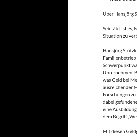
Über Hansjörg S
Sein Ziel ist es
Situation zu ver
Hansjörg Stützle
Familienbetrieb
Schwerpunkt war
Unternehmen. B
was Geld bei Men
ausreichender M
Forschungen zu 
dabei gefundene
eine Ausbildung
dem Begriff „Wer
Mit diesen Geld