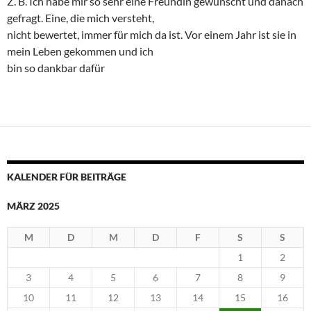
Z. B. Ich habe mir so sehr eine Freundin gewünscht und danach
gefragt. Eine, die mich versteht,
nicht bewertet, immer für mich da ist. Vor einem Jahr ist sie in
mein Leben gekommen und ich
bin so dankbar dafür
KALENDER FÜR BEITRÄGE
MÄRZ 2025
M
D
M
D
F
S
S
1
2
3
4
5
6
7
8
9
10
11
12
13
14
15
16