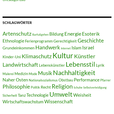
SCHLAGWÖRTER
Artenschutz
Energie
Esoterik
Bildung
Barfußgehen
Geschichte
Ethnologie
Ferienprogramm
Gerechtigkeit
Handwerk
Israel
Islam
Grundeinkommen
Internet
Kultur
Klimaschutz
Künstler
Kinder-Uni
Lebensstil
Landwirtschaft
Lyrik
Lebenskünstler
Nachhaltigkeit
Musik
Medizin
Malerei
Mode
Naher Osten
Performance
Obstbau
Nationalsozialismus
Pfarrer
Religion
Philosophie
Recht
Politik
Schuhe
Selbstverteidigung
Umwelt
Weisheit
Technologie
Tanz
Sicherheit
Wissenschaft
Wirtschaftswachstum