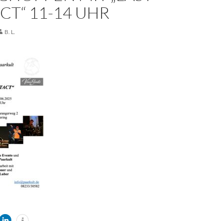
T“ 11-14 UHR
B. L.