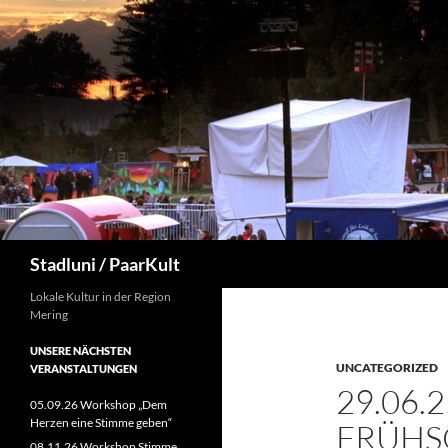
Zum
Inhalt
springen
Suchen
Stadluni / PaarKult
Lokale Kultur in der Region
Mering
UNSERE NÄCHSTEN
UNCATEGORIZED
VERANSTALTUNGEN
29.06.
05.09.26 Workshop „Dem
Herzen eine Stimme geben“
FRÜHS
08.11.26 Workshop Stimme