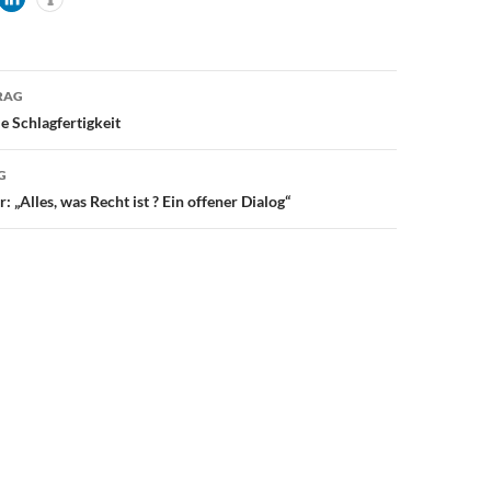
avigation
RAG
e Schlagfertigkeit
G
: „Alles, was Recht ist ? Ein offener Dialog“