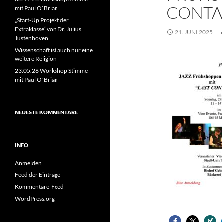
CONTAC
mit Paul O`Brian
„Start-Up Projekt der
Extraklasse“ von Dr. Julius
21. JUNI 2025
Justenhoven
Wissenschaft ist auch nur eine
weitere Religion
23.05.26 Workshop Stimme
mit Paul O`Brian
NEUESTE KOMMENTARE
INFO
Anmelden
Feed der Einträge
Kommentare-Feed
WordPress.org