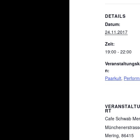
DETAILS
Datum:
24.11.2017
Zeit:
19:00 - 22:00
Veranstaltungsk
n:
Paarkult
,
Perfor
VERANSTALT
RT
Cafe Schwab Mer
Münchenerstrass
Mering
,
86415