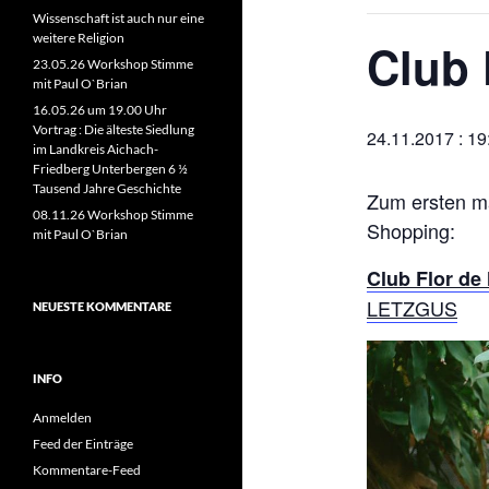
Wissenschaft ist auch nur eine
weitere Religion
Club 
23.05.26 Workshop Stimme
mit Paul O`Brian
16.05.26 um 19.00 Uhr
Vortrag : Die älteste Siedlung
24.11.2017 : 19
im Landkreis Aichach-
Friedberg Unterbergen 6 ½
Tausend Jahre Geschichte
Zum ersten ma
08.11.26 Workshop Stimme
Shopping:
mit Paul O`Brian
Club Flor de
LETZGUS
NEUESTE KOMMENTARE
INFO
Anmelden
Feed der Einträge
Kommentare-Feed