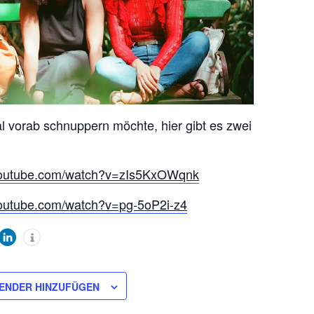
 vorab schnuppern möchte, hier gibt es zwei
outube.com/
watch?v=zIs5KxOWqnk
outube.com/
watch?v=pg-5oP2i-z4
ENDER HINZUFÜGEN