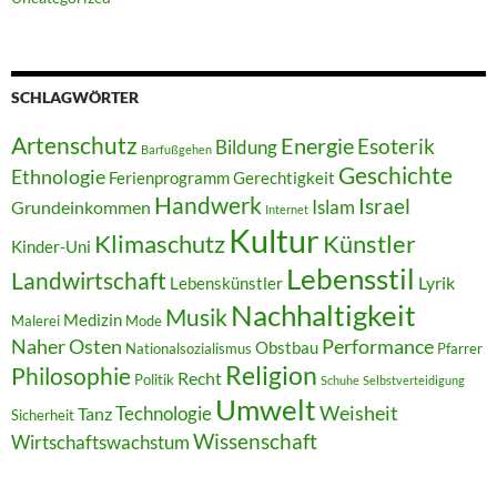
SCHLAGWÖRTER
Artenschutz
Energie
Esoterik
Bildung
Barfußgehen
Geschichte
Ethnologie
Ferienprogramm
Gerechtigkeit
Handwerk
Israel
Islam
Grundeinkommen
Internet
Kultur
Klimaschutz
Künstler
Kinder-Uni
Lebensstil
Landwirtschaft
Lyrik
Lebenskünstler
Nachhaltigkeit
Musik
Medizin
Malerei
Mode
Naher Osten
Performance
Obstbau
Nationalsozialismus
Pfarrer
Religion
Philosophie
Recht
Politik
Schuhe
Selbstverteidigung
Umwelt
Weisheit
Technologie
Tanz
Sicherheit
Wissenschaft
Wirtschaftswachstum