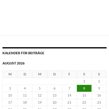
-
N
a
v
i
g
a
t
i
KALENDER FÜR BEITRÄGE
o
n
AUGUST 2026
M
D
M
D
F
S
S
1
2
3
4
5
6
7
8
9
10
11
12
13
14
15
16
17
18
19
20
21
22
23