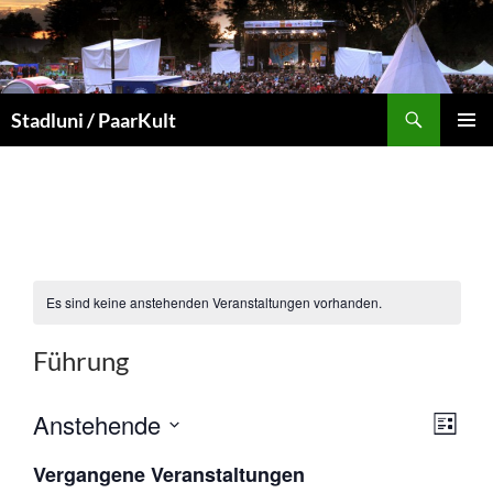
Zum
Inhalt
springen
Suchen
Stadluni / PaarKult
PRIMÄR
MENÜ
Es sind keine anstehenden Veranstaltungen vorhanden.
Führung
A
V
Anstehende
L
n
e
D
I
s
r
Vergangene Veranstaltungen
S
a