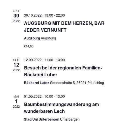
i
T
a
t
E
c
n
u
OKT
h
30
s
30.10.2022 : 19:00
-
22:00
m
2022
t
t
AUGSBURG MIT DEM HERZEN, BAR
w
e
a
JEDER VERNUNFT
ä
n
l
h
Augsburg
Augsburg
-
t
l
€14,00
N
u
e
a
n
n
12.09.2022 : 11:00
-
13:00
SEP
v
g
12
.
Besuch bei der regionalen Familien-
i
A
2022
Bäckerei Luber
g
n
Bäckerei Luber
Sonnenstraße 5, 86931 Prittriching
a
s
t
i
01.05.2022 : 10:00
-
13:00
i
MAI
c
1
o
Baumbestimmungswanderung am
h
2022
n
wunderbaren Lech
t
e
StadlUni Unterbergen
Unterbergen
n