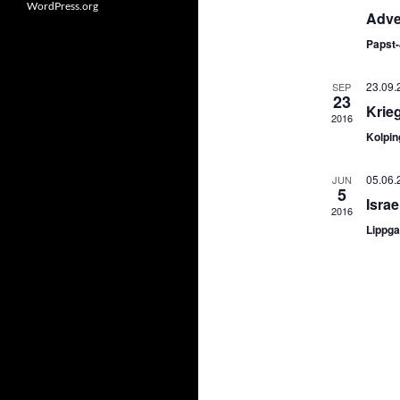
WordPress.org
Adve
Papst
23.09.
SEP
23
Krie
2016
Kolpin
05.06.
JUN
5
Israe
2016
Lippga