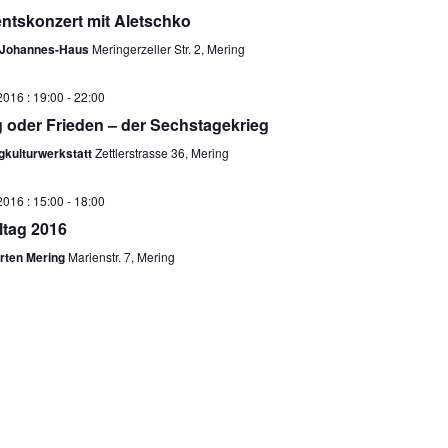
g
n
ntskonzert mit Aletschko
a
s
t
i
-Johannes-Haus
Meringerzeller Str. 2, Mering
i
c
o
h
2016 : 19:00
-
22:00
n
t
g oder Frieden – der Sechstagekrieg
e
gkulturwerkstatt
Zettlerstrasse 36, Mering
n
-
2016 : 15:00
-
18:00
N
ltag 2016
a
rten Mering
Marienstr. 7, Mering
v
i
g
a
t
i
o
n