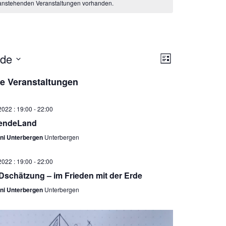
 anstehenden Veranstaltungen vorhanden.
A
V
nde
L
n
e
I
s
r
e Veranstaltungen
S
i
T
a
E
c
n
2022 : 19:00
-
22:00
h
s
endeLand
t
t
ni Unterbergen
Unterbergen
e
a
n
l
2022 : 19:00
-
22:00
-
t
schätzung – im Frieden mit der Erde
N
u
a
n
ni Unterbergen
Unterbergen
v
g
i
A