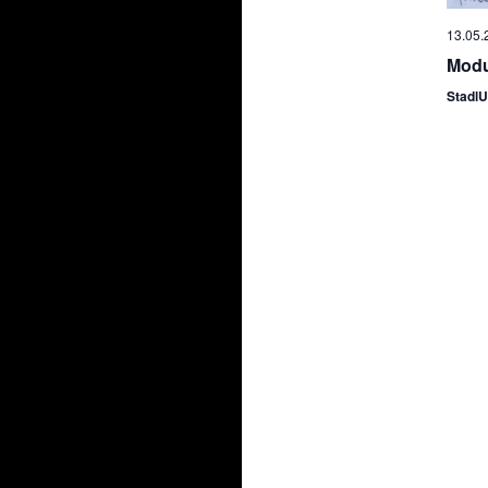
13.05.
Modu
StadlU