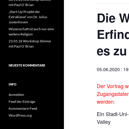
mit Paul O`Brian
Die W
„Start-Up Projekt der
Extraklasse“ von Dr. Julius
Justenhoven
Erfin
Wissenschaft ist auch nur eine
weitere Religion
23.05.26 Workshop Stimme
es zu
mit Paul O`Brian
NEUESTE KOMMENTARE
05.06.2020 : 19
Der Vortrag wi
INFO
Zugangsdaten
Anmelden
werden.
Feed der Einträge
Kommentare-Feed
Ein Stadl-Uni
WordPress.org
Valley