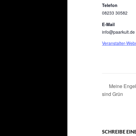
Telefon
08233 30582
E-Mail
info@paarkult.de
Veranstalter-Web
Meine Enge
sind Grün
SCHREIBE EI