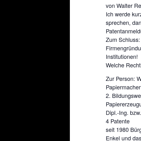
von Walter Re
Ich werde kur
sprechen, dan
Patentanmeld
Zum Schluss: w
Firmengründu
Institutionen!
Welche Rechts
Zur Person: W
Papiermacher
2. Bildungswe
Papiererzeug
Dipl.-Ing. bzw
4 Patente
seit 1980 Bürg
Enkel und das