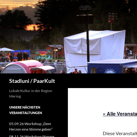
Zum
Inhalt
springen
Suchen
Stadluni / PaarKult
Lokale Kultur in der Region
Mering
UNSERE NÄCHSTEN
« Alle Veranst
VERANSTALTUNGEN
05.09.26 Workshop „Dem
Herzen eine Stimme geben“
Diese Veranstalt
08.11.26 Workshop Stimme