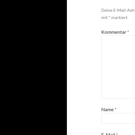
Deine E-Mail-Adre
mit
*
markiert
Kommentar
*
Name
*
E-Mail
*