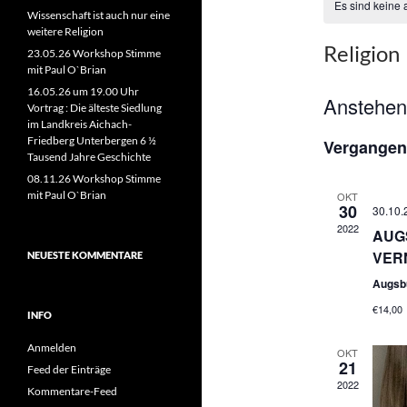
Es sind keine
Wissenschaft ist auch nur eine
weitere Religion
Religion
23.05.26 Workshop Stimme
mit Paul O`Brian
16.05.26 um 19.00 Uhr
Anstehe
Vortrag : Die älteste Siedlung
im Landkreis Aichach-
D
Friedberg Unterbergen 6 ½
Vergangen
a
Tausend Jahre Geschichte
t
08.11.26 Workshop Stimme
u
mit Paul O`Brian
OKT
30
30.10.
m
2022
AUG
w
VER
NEUESTE KOMMENTARE
ä
h
Augsb
l
€14,00
INFO
e
n
Anmelden
OKT
21
.
Feed der Einträge
2022
Kommentare-Feed