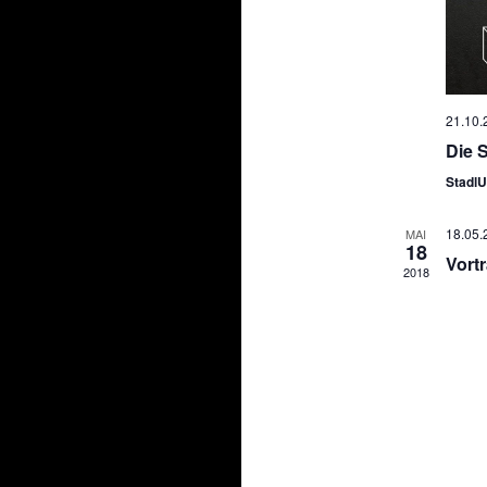
21.10.
Die 
StadlU
18.05.
MAI
18
Vort
2018