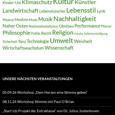
Kultur
Klimaschutz
Künstler
Kinder-Uni
Lebensstil
Landwirtschaft
Lyrik
Lebenskünstler
Nachhaltigkeit
Musik
Medizin
Malerei
Mode
Naher Osten
Performance
Obstbau
Nationalsozialismus
Pfarrer
Religion
Philosophie
Recht
Politik
Schuhe
Selbstverteidigung
Umwelt
Weisheit
Technologie
Tanz
Sicherheit
Wissenschaft
Wirtschaftswachstum
UNSERE NÄCHSTEN VERANSTALTUNGEN
05.09.26 Workshop „Dem Herzen eine Stimme geben“
08.11.26 Workshop Stimme mit Paul O`Brian
„Start-Up Projekt der Extraklasse“ von Dr. Julius Justenhoven