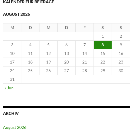
KALENDER FÜR BEITRÄGE
n
-
AUGUST 2026
N
a
M
D
M
D
F
S
S
v
1
2
i
3
4
5
6
7
8
9
g
10
11
12
13
14
15
16
a
t
17
18
19
20
21
22
23
i
24
25
26
27
28
29
30
o
31
n
« Jun
ARCHIV
August 2026