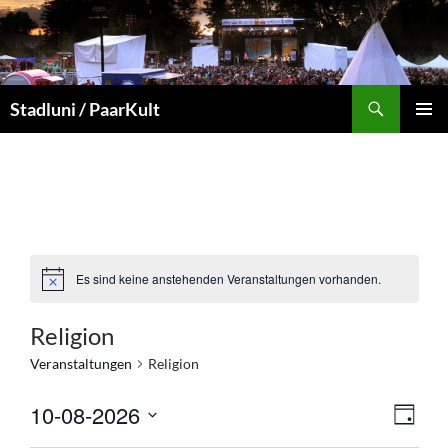
Zum
Inhalt
springen
Suchen
Stadluni / PaarKult
PRIMÄR
MENÜ
Es sind keine anstehenden Veranstaltungen vorhanden.
Religion
Veranstaltungen
Religion
A
V
10-08-2026
T
n
e
D
A