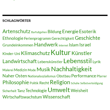
SCHLAGWÖRTER
Artenschutz
Energie
Esoterik
Bildung
Barfußgehen
Geschichte
Ethnologie
Ferienprogramm
Gerechtigkeit
Handwerk
Israel
Islam
Grundeinkommen
Internet
Kultur
Klimaschutz
Künstler
Kinder-Uni
Lebensstil
Landwirtschaft
Lyrik
Lebenskünstler
Nachhaltigkeit
Musik
Medizin
Malerei
Mode
Naher Osten
Performance
Obstbau
Nationalsozialismus
Pfarrer
Religion
Philosophie
Recht
Politik
Schuhe
Selbstverteidigung
Umwelt
Weisheit
Technologie
Tanz
Sicherheit
Wissenschaft
Wirtschaftswachstum