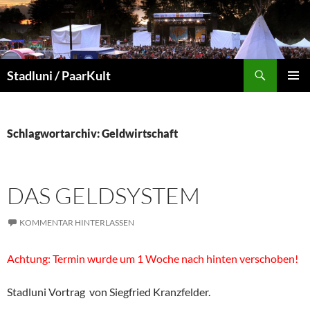
Zum
Inhalt
springen
Suchen
Stadluni / PaarKult
PRIMÄR
MENÜ
Schlagwortarchiv: Geldwirtschaft
DAS GELDSYSTEM
KOMMENTAR HINTERLASSEN
Achtung: Termin wurde um 1 Woche nach hinten verschoben!
Stadluni Vortrag von Siegfried Kranzfelder.