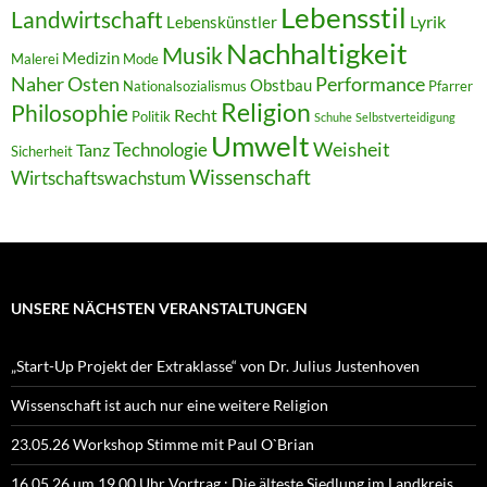
Lebensstil
Landwirtschaft
Lyrik
Lebenskünstler
Nachhaltigkeit
Musik
Medizin
Malerei
Mode
Naher Osten
Performance
Obstbau
Nationalsozialismus
Pfarrer
Religion
Philosophie
Recht
Politik
Schuhe
Selbstverteidigung
Umwelt
Weisheit
Technologie
Tanz
Sicherheit
Wissenschaft
Wirtschaftswachstum
UNSERE NÄCHSTEN VERANSTALTUNGEN
„Start-Up Projekt der Extraklasse“ von Dr. Julius Justenhoven
Wissenschaft ist auch nur eine weitere Religion
23.05.26 Workshop Stimme mit Paul O`Brian
16.05.26 um 19.00 Uhr Vortrag : Die älteste Siedlung im Landkreis