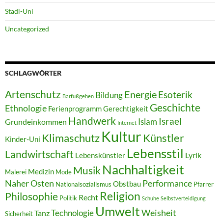
Stadl-Uni
Uncategorized
SCHLAGWÖRTER
Artenschutz
Energie
Esoterik
Bildung
Barfußgehen
Geschichte
Ethnologie
Ferienprogramm
Gerechtigkeit
Handwerk
Israel
Islam
Grundeinkommen
Internet
Kultur
Klimaschutz
Künstler
Kinder-Uni
Lebensstil
Landwirtschaft
Lyrik
Lebenskünstler
Nachhaltigkeit
Musik
Medizin
Malerei
Mode
Naher Osten
Performance
Obstbau
Nationalsozialismus
Pfarrer
Religion
Philosophie
Recht
Politik
Schuhe
Selbstverteidigung
Umwelt
Weisheit
Technologie
Tanz
Sicherheit