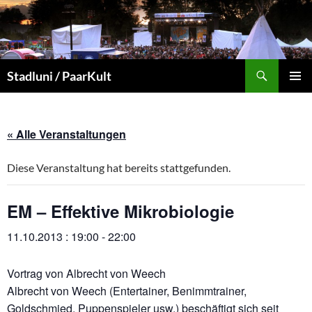
Zum
Inhalt
springen
Suchen
Stadluni / PaarKult
PRIMÄR
MENÜ
« Alle Veranstaltungen
Diese Veranstaltung hat bereits stattgefunden.
EM – Effektive Mikrobiologie
11.10.2013 : 19:00
-
22:00
Vortrag von Albrecht von Weech
Albrecht von Weech (Entertainer, Benimmtrainer,
Goldschmied, Puppenspieler usw.) beschäftigt sich seit