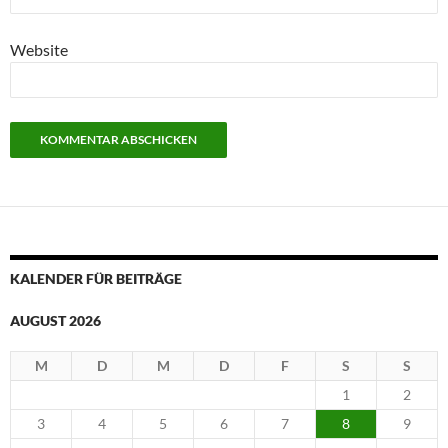
Website
KALENDER FÜR BEITRÄGE
AUGUST 2026
M
D
M
D
F
S
S
1
2
3
4
5
6
7
8
9