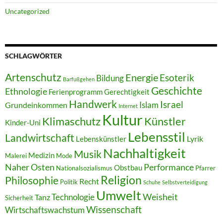
Uncategorized
SCHLAGWÖRTER
Artenschutz
Energie
Esoterik
Bildung
Barfußgehen
Geschichte
Ethnologie
Ferienprogramm
Gerechtigkeit
Handwerk
Israel
Islam
Grundeinkommen
Internet
Kultur
Klimaschutz
Künstler
Kinder-Uni
Lebensstil
Landwirtschaft
Lyrik
Lebenskünstler
Nachhaltigkeit
Musik
Medizin
Malerei
Mode
Naher Osten
Performance
Obstbau
Nationalsozialismus
Pfarrer
Religion
Philosophie
Recht
Politik
Schuhe
Selbstverteidigung
Umwelt
Weisheit
Technologie
Tanz
Sicherheit
Wissenschaft
Wirtschaftswachstum