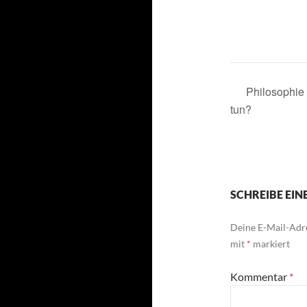
Philosophie 
tun?
SCHREIBE EI
Deine E-Mail-Adre
mit
*
markiert
Kommentar
*