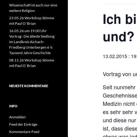
Wissenschaft ist auch nur eine
weitere Religion
Ich b
23.05.26 Workshop Stimme
mit Paul O`Brian
und?
16.05.26 um 19.00 Uhr
Vortrag : Die älteste Siedlung
im Landkreis Aichach-
Friedberg Unterbergen 6 ½
Tausend Jahre Geschichte
13.02.2015 : 19
08.11.26 Workshop Stimme
mit Paul O`Brian
Vortrag von u
Seit nunmehr 
NEUESTE KOMMENTARE
Geschehnisse
Medizin nicht 
INFO
es sehr sehr 
Anmelden
und diese nur 
Feed der Einträge
ist, dass dies
Kommentare-Feed
etwas was jed