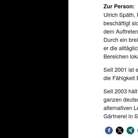
Zur Person:
Ulrich Späth,
beschäftigt s
dem Auftrete
Durch ein bre
er die alltägl
Bereichen loka
Seit 2001 ist 
die Fähigkeit
Seit 2003 häl
ganzen deutsc
alternativen 
Gärtnerei in 