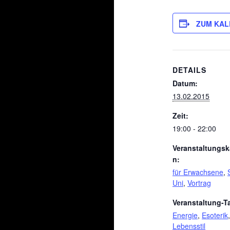
ZUM KAL
DETAILS
Datum:
13.02.2015
Zeit:
19:00 - 22:00
Veranstaltungsk
n:
für Erwachsene
,
Uni
,
Vortrag
Veranstaltung-T
Energie
,
Esoterik
,
Lebensstil