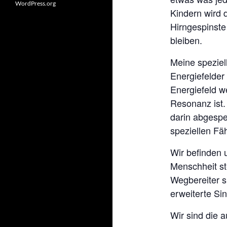
WordPress.org
Kindern wird d
Hirngespinste
bleiben.
Meine speziell
Energiefelde
Energiefeld w
Resonanz ist. 
darin abgespei
speziellen Fä
Wir befinden 
Menschheit st
Wegbereiter si
erweiterte Si
Wir sind die a