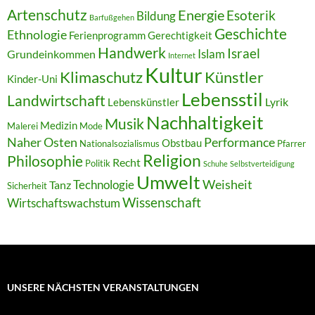
Artenschutz
Energie
Esoterik
Bildung
Barfußgehen
Geschichte
Ethnologie
Ferienprogramm
Gerechtigkeit
Handwerk
Israel
Islam
Grundeinkommen
Internet
Kultur
Klimaschutz
Künstler
Kinder-Uni
Lebensstil
Landwirtschaft
Lyrik
Lebenskünstler
Nachhaltigkeit
Musik
Medizin
Malerei
Mode
Naher Osten
Performance
Obstbau
Nationalsozialismus
Pfarrer
Religion
Philosophie
Recht
Politik
Schuhe
Selbstverteidigung
Umwelt
Weisheit
Technologie
Tanz
Sicherheit
Wissenschaft
Wirtschaftswachstum
UNSERE NÄCHSTEN VERANSTALTUNGEN