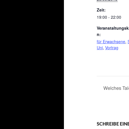
Zeit:
19:00 - 22:00
Veranstaltungsk
n:
für Erwachsene
,
Uni
,
Vortrag
Welches Tale
SCHREIBE EI