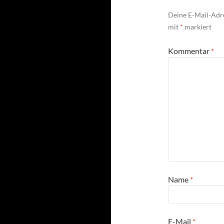
Deine E-Mail-Adre
mit
*
markiert
Kommentar
*
Name
*
E-Mail
*