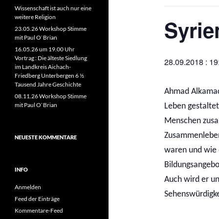
Wissenschaft ist auch nur eine
weitere Religion
Syrie
23.05.26 Workshop Stimme
mit Paul O`Brian
16.05.26 um 19.00 Uhr
Vortrag : Die älteste Siedlung
28.09.2018 : 19
im Landkreis Aichach-
Friedberg Unterbergen 6 ½
Tausend Jahre Geschichte
Ahmad Alkamad 
08.11.26 Workshop Stimme
mit Paul O`Brian
Leben gestalte
Menschen zusam
Zusammenleben 
NEUESTE KOMMENTARE
waren und wie 
Bildungsangebo
INFO
Auch wird er un
Anmelden
Sehenswürdigke
Feed der Einträge
Kommentare-Feed