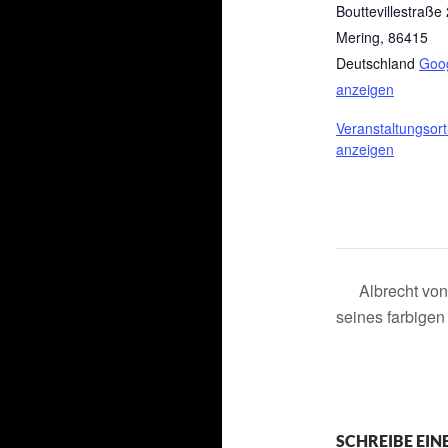
Bouttevillestraße
Mering
,
86415
Deutschland
Goog
anzeigen
Veranstaltungsor
anzeigen
Albrecht vo
seines farbige
SCHREIBE EI