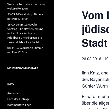
Wissenschaft ist auch nur eine
weitere Religion
Vom L
23.05.26 Workshop Stimme
mit Paul O`Brian
jüdis
16.05.26 um 19.00 Uhr
Vortrag : Die älteste Siedlung
im Landkreis Aichach-
Stadt 
Friedberg Unterbergen 6 ½
Tausend Jahre Geschichte
08.11.26 Workshop Stimme
mit Paul O`Brian
26.02.2016 : 19
NEUESTE KOMMENTARE
Ilan Katz, ehe
des Bayerisc
Günter Wurm 
INFO
Anmelden
Er wird refer
Feed der Einträge
über die allge
Kommentare-Feed