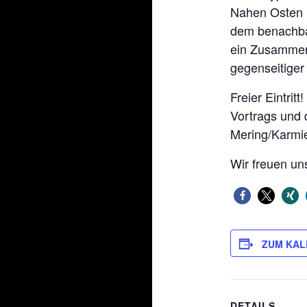
Nahen Osten m
dem benachbar
ein Zusammen
gegenseitiger
Freier Eintri
Vortrags und 
Mering/Karmie
Wir freuen u
ZUM KAL
DETAILS