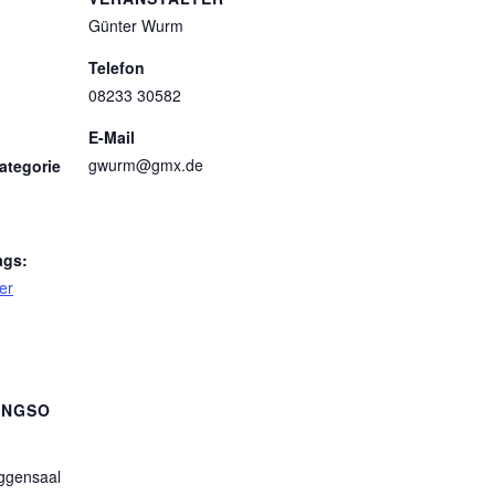
Günter Wurm
Telefon
08233 30582
E-Mail
gwurm@gmx.de
ategorie
ags:
er
UNGSO
ggensaal