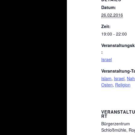
Datum:
26.02.2016
Zeit:
19:00 - 22:00
Veranstaltungsk
:
Israel
Veranstaltung-T
Islam
,
Israel
,
Nah
Osten
,
Religion
VERANSTALT
RT
Bürgerzentrum
Schloßmühle, Ro