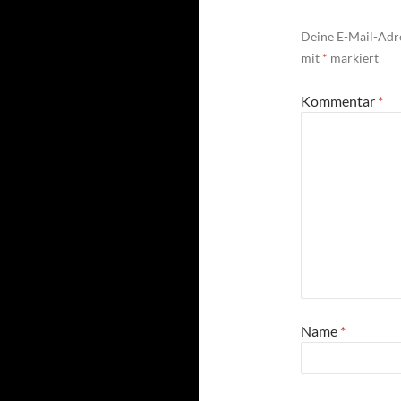
Deine E-Mail-Adre
mit
*
markiert
Kommentar
*
Name
*