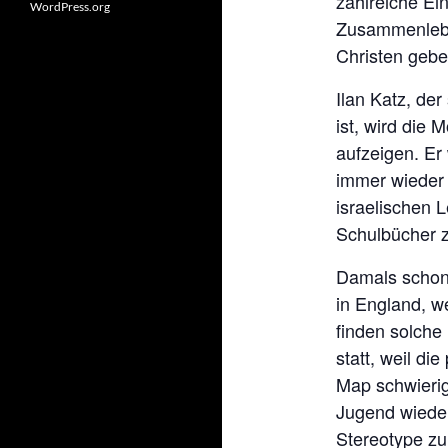
zahlreiche Ein
WordPress.org
Zusammenlebe
Christen gebe
Ilan Katz, der
ist, wird die 
aufzeigen. Er
immer wieder
israelischen 
Schulbücher z
Damals schon 
in England, we
finden solche
statt, weil d
Map schwierig
Jugend wieder
Stereotype zu 